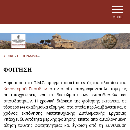
Skip to main navigation
Skip to main content
Skip to page footer
MENU
ΑΡΧΙΚΗ
»
ΠΡΟΓΡΑΜΜΑ
»
ΦΟΙΤΗΣΗ
Η φοίτηση στο Π.Μ.Σ. πραγματοποιείται εντός του πλαισίου του
Κανονισμού Σπουδών
, στον οποίο καταγράφονται λεπτομερώς
οι υποχρεώσεις και τα δικαιώματα των σπουδαστών και
σπουδαστριών. Η χρονική διάρκεια της φοίτησης εκτείνεται σε
τέσσερα (4) ακαδημαϊκά εξάμηνα, στα οποία περιλαμβάνεται και ο
χρόνος εκπόνησης Μετατπυχιακής Διπλωματικής Εργασίας.
Υπάρχει δυνατότητα μερικής φοίτησης, έπειτα από αιτιολογημένη
αίτηση του/της φοιτητή/ήτριας και έγκριση από τη Συνέλευση